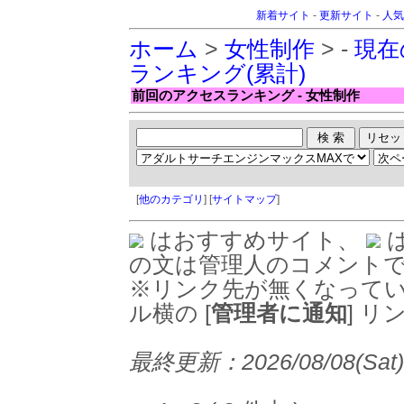
新着サイト
-
更新サイト
-
人気
ホーム
>
女性制作
> -
現在
ランキング(累計)
前回のアクセスランキング - 女性制作
[
他のカテゴリ
] [
サイトマップ
]
はおすすめサイト、
の文は管理人のコメント
※リンク先が無くなって
ル横の [
管理者に通知
] 
最終更新：2026/08/08(Sat) 