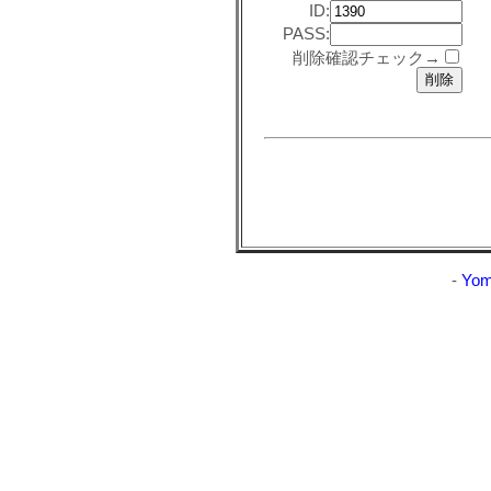
ID:
PASS:
削除確認チェック→
-
Yom