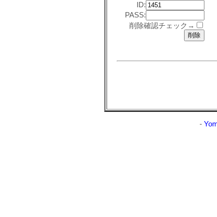
ID:
PASS:
削除確認チェック→
-
Yom