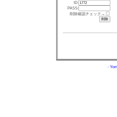
ID:
PASS:
削除確認チェック→
-
Yom