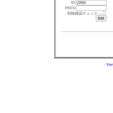
ID:
PASS:
削除確認チェック→
-
Yom