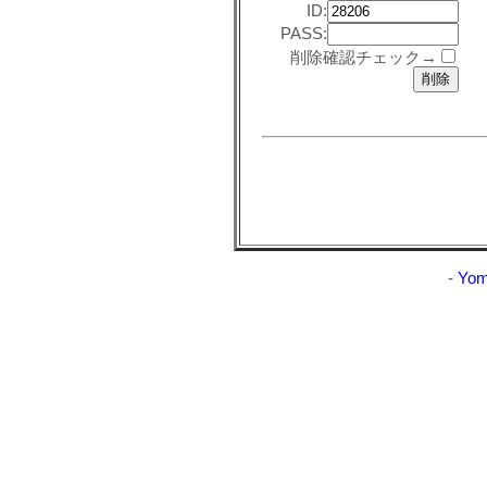
ID:
PASS:
削除確認チェック→
-
Yom