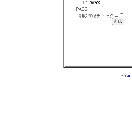
ID:
PASS:
削除確認チェック→
-
Yom