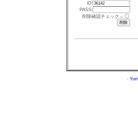
ID:
PASS:
削除確認チェック→
-
Yom