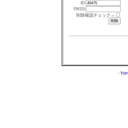
ID:
PASS:
削除確認チェック→
-
Yom