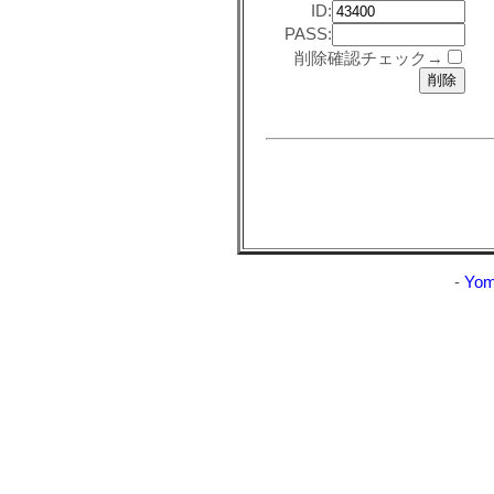
ID:
PASS:
削除確認チェック→
-
Yom