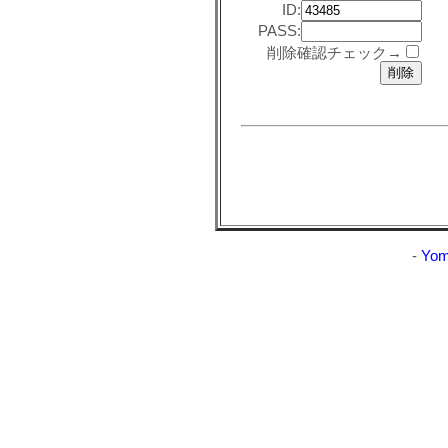
ID:
PASS:
削除確認チェック→
-
Yom