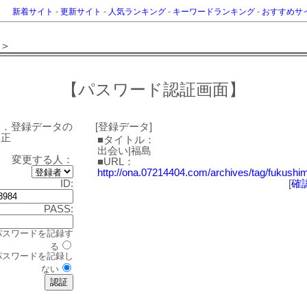
新着サイト
-
更新サイト
-
人気ランキング
-
キーワードランキング
-
おすすめサ
>
【パスワード認証画面】
１．登録データの
[登録データ]
修正
■タイトル：
出会い|福島
変更する人：
■URL：
http://ona.07214404.com/archives/tag/fukushi
ID:
[
確
PASS:
パスワードを記録す
る
パスワードを記録し
ない