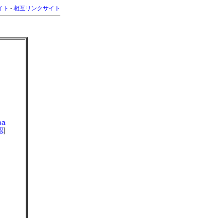
イト
-
相互リンクサイト
ma
認
]