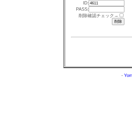
ID:
PASS:
削除確認チェック→
-
Yom