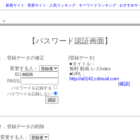
新着サイト
-
更新サイト
-
人気ランキング
-
キーワードランキング
-
おすすめサ
>
【パスワード認証画面】
１．登録データの修正
[登録データ]
■タイトル：
変更する人：
無料 動画 レズindex
■URL：
ID:
http://a0142.cdnsoil.com
PASS:
[
確認
]
パスワードを記録する
パスワードを記録しない
２．登録データの削除
変更する人：