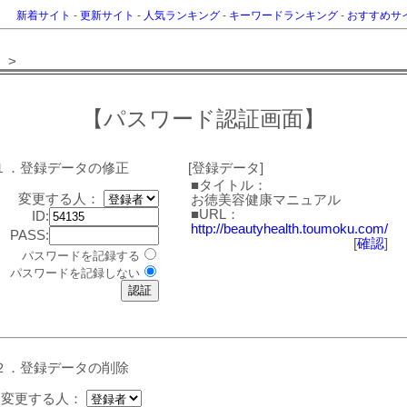
新着サイト
-
更新サイト
-
人気ランキング
-
キーワードランキング
-
おすすめサ
>
【パスワード認証画面】
１．登録データの修正
[登録データ]
■タイトル：
変更する人：
お徳美容健康マニュアル
■URL：
ID:
http://beautyhealth.toumoku.com/
PASS:
[
確認
]
パスワードを記録する
パスワードを記録しない
２．登録データの削除
変更する人：