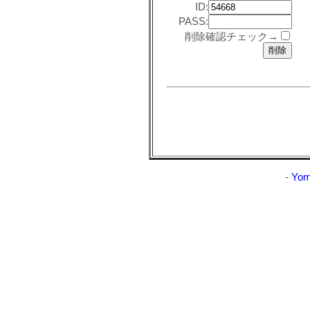
ID:
PASS:
削除確認チェック→
-
Yom