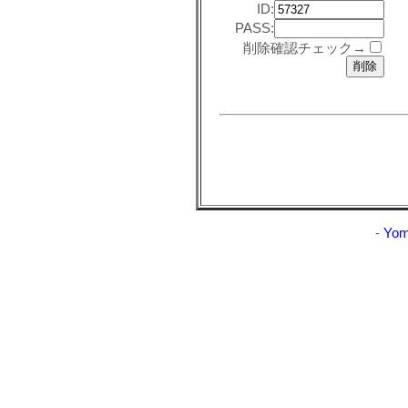
ID:
PASS:
削除確認チェック→
-
Yom