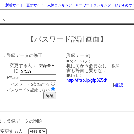
新着サイト
-
更新サイト
-
人気ランキング
-
キーワードランキング
-
おすすめサ
>
【パスワード認証画面】
１．登録データの修正
[登録データ]
■タイトル：
変更する人：
机に向かう必要なし！教科
書も辞書も要らない！
ID:
■URL：
PASS:
http://frsp.jp/gfp325d/
パスワードを記録する
[
確認
]
パスワードを記録しない
２．登録データの削除
変更する人：