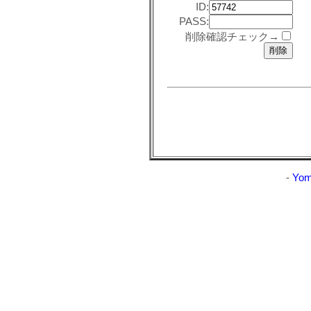
ID:
PASS:
削除確認チェック→
-
Yom