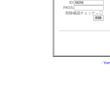
ID:
PASS:
削除確認チェック→
-
Yom