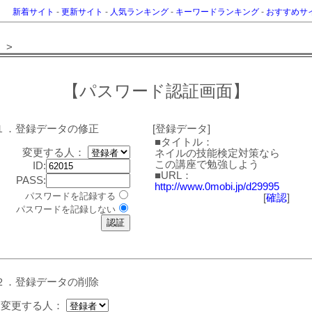
新着サイト
-
更新サイト
-
人気ランキング
-
キーワードランキング
-
おすすめサ
>
【パスワード認証画面】
１．登録データの修正
[登録データ]
■タイトル：
変更する人：
ネイルの技能検定対策なら
この講座で勉強しよう
ID:
■URL：
PASS:
http://www.0mobi.jp/d29995
パスワードを記録する
[
確認
]
パスワードを記録しない
２．登録データの削除
変更する人：