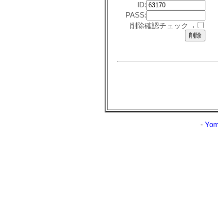
ID:
PASS:
削除確認チェック→
-
Yom