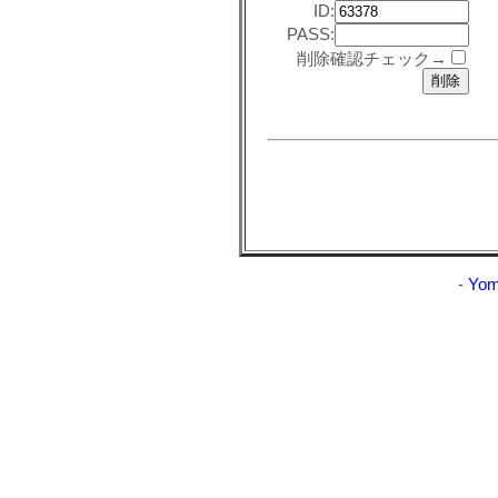
ID:
PASS:
削除確認チェック→
-
Yom