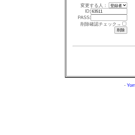
変更する人：
ID:
PASS:
削除確認チェック→
-
Yom