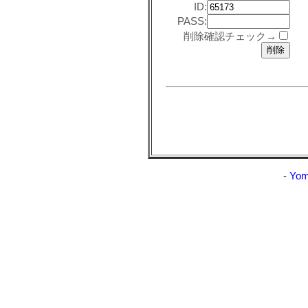
ID:
PASS:
削除確認チェック→
-
Yom