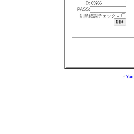
ID:
PASS:
削除確認チェック→
-
Yom