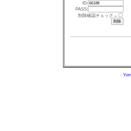
ID:
PASS:
削除確認チェック→
-
Yom