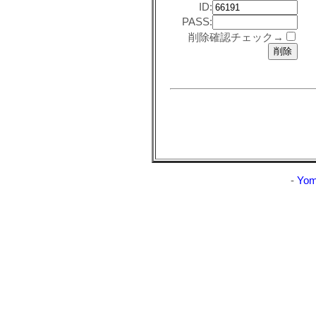
ID:
PASS:
削除確認チェック→
-
Yom