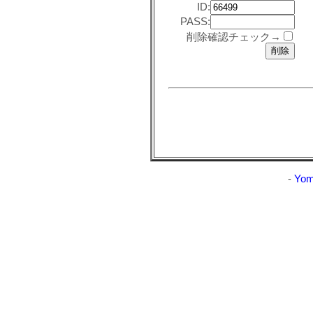
ID:
PASS:
削除確認チェック→
-
Yom