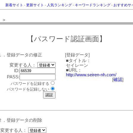
新着サイト
-
更新サイト
-
人気ランキング
-
キーワードランキング
-
おすすめサ
>
【パスワード認証画面】
１．登録データの修正
[登録データ]
■タイトル：
変更する人：
セイレーン
■URL：
ID:
http://www.seiren-nh.com/
PASS:
[
確認
]
パスワードを記録する
パスワードを記録しない
２．登録データの削除
変更する人：