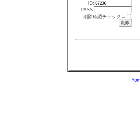
ID:
PASS:
削除確認チェック→
-
Yom