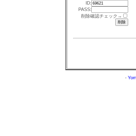
ID:
PASS:
削除確認チェック→
-
Yom