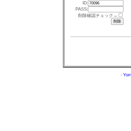
ID:
PASS:
削除確認チェック→
-
Yom