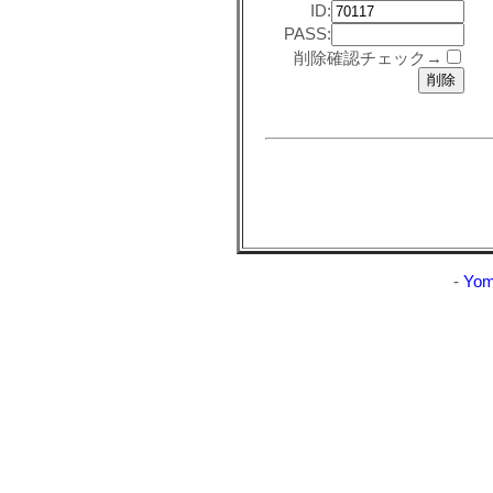
ID:
PASS:
削除確認チェック→
-
Yom