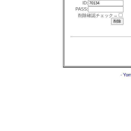
ID:
PASS:
削除確認チェック→
-
Yom