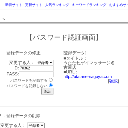
新着サイト
-
更新サイト
-
人気ランキング
-
キーワードランキング
-
おすすめサ
>
【パスワード認証画面】
１．登録データの修正
[登録データ]
■タイトル：
変更する人：
うたたねゲイマッサージ名
古屋店
ID:
■URL：
PASS:
http://utatane-nagoya.com
パスワードを記録する
[
確認
]
パスワードを記録しない
２．登録データの削除
変更する人：