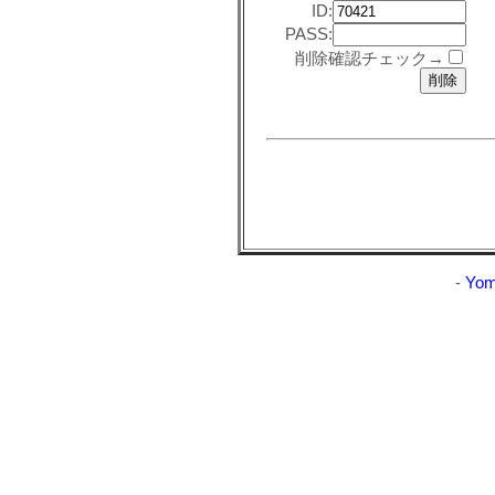
ID:
PASS:
削除確認チェック→
-
Yom