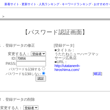
新着サイト
-
更新サイト
-
人気ランキング
-
キーワードランキング
-
おすすめサ
>
【パスワード認証画面】
１．登録データの修正
[登録データ]
■タイトル：
変更する人：
うたたねニューハーフマッ
サージ広島店
ID:
■URL：
PASS:
http://utatanenh-
パスワードを記録する
hiroshima.com/
[
確認
]
パスワードを記録しない
２．登録データの削除
変更する人：