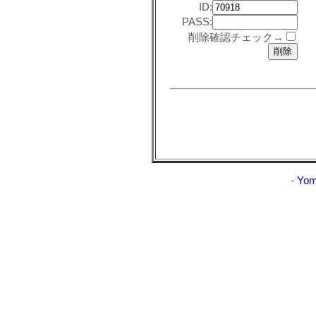
ID:
PASS:
削除確認チェック→
-
Yom