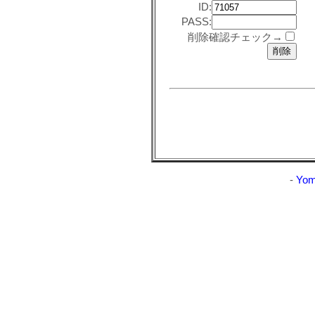
ID:
PASS:
削除確認チェック→
-
Yom