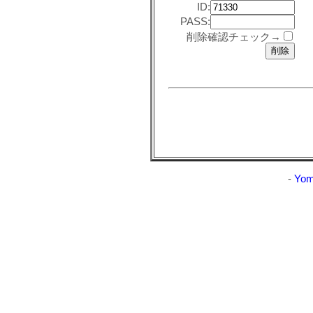
ID:
PASS:
削除確認チェック→
-
Yom