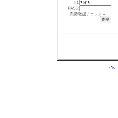
ID:
PASS:
削除確認チェック→
-
Yom