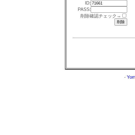
ID:
PASS:
削除確認チェック→
-
Yom