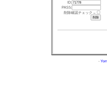
ID:
PASS:
削除確認チェック→
-
Yom