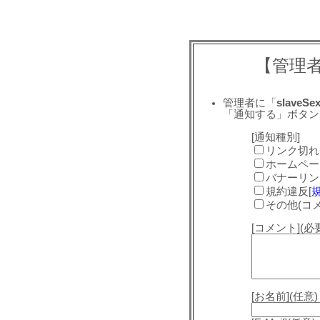
【管理
管理者に「
slaveSe
「通知する」ボタン
[通知種別]
リンク切れ
ホームペー
バナーリン
規約違反[
その他(コ
[コメント](
[お名前](任意)