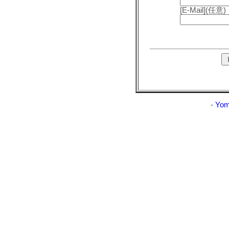
[E-Mail](任意)
-
Yom