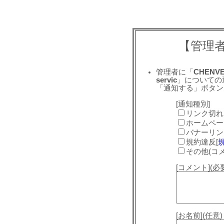
【管理
管理者に「
CHENVEL
servic
」についての
「通知する」ボタン
[通知種別]
リンク切れ
ホームペー
バナーリン
規約違反[
その他(コ
[コメント](
[お名前](任意)