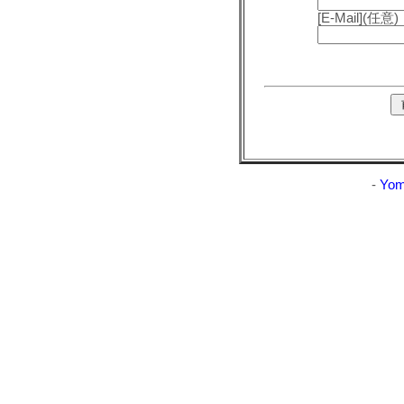
[E-Mail](任意)
-
Yom