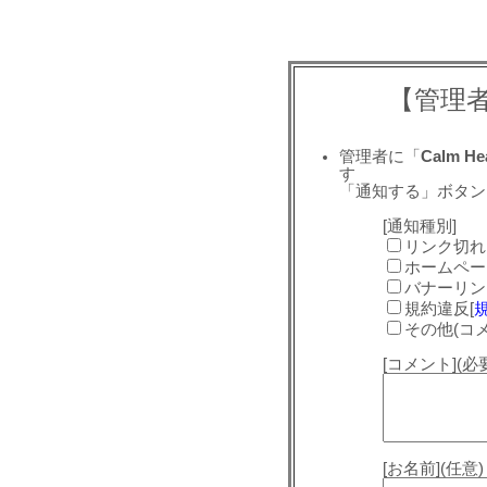
【管理
管理者に「
Calm Hea
す
「通知する」ボタン
[通知種別]
リンク切れ
ホームペー
バナーリン
規約違反[
その他(コ
[コメント](
[お名前](任意)