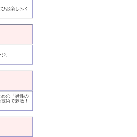
ぜひお楽しみく
ージ。
。
ための「男性の
の技術で刺激！