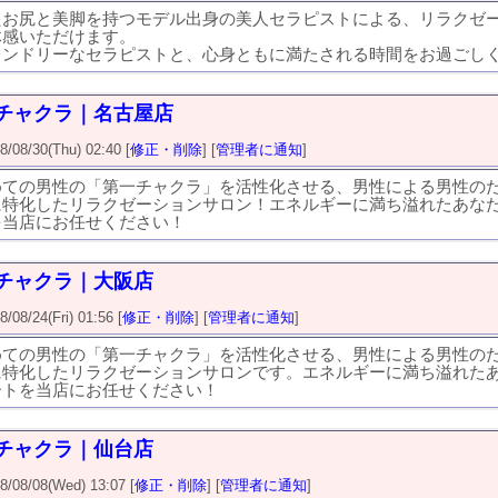
たお尻と美脚を持つモデル出身の美人セラピストによる、リラクゼ
体感いただけます。
レンドリーなセラピストと、心身ともに満たされる時間をお過ごし
チャクラ｜名古屋店
8/30(Thu) 02:40 [
修正・削除
] [
管理者に通知
]
めての男性の「第一チャクラ」を活性化させる、男性による男性の
に特化したリラクゼーションサロン！エネルギーに満ち溢れたあな
を当店にお任せください！
チャクラ｜大阪店
8/24(Fri) 01:56 [
修正・削除
] [
管理者に通知
]
めての男性の「第一チャクラ」を活性化させる、男性による男性の
に特化したリラクゼーションサロンです。エネルギーに満ち溢れた
ートを当店にお任せください！
チャクラ｜仙台店
8/08(Wed) 13:07 [
修正・削除
] [
管理者に通知
]