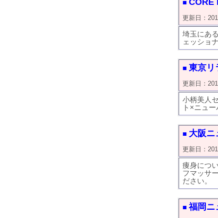
CORE 
■
更新日：2019/0
埼玉にあ
ェッショ
東京リ
■
更新日：2019/0
小柄美人
ト×ニュー
大阪ニ
■
更新日：2019/0
痩身につ
フマッサ
ださい。
福岡ニ
■