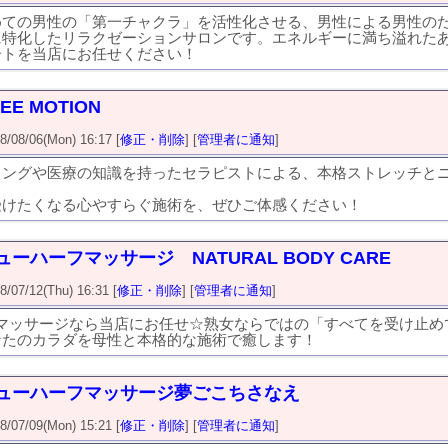
めての男性の「第一チャクラ」を活性化させる、男性による男性の
に特化したリラクゼーションサロンです。エネルギーに満ち溢れた
ートを当店にお任せください！
EE MOTION
8/06(Mon) 16:17 [
修正・削除
] [
管理者に通知
]
リングや医療の知識を持ったセラピストによる、本格ストレッチと
！
受けたくなる心やすらぐ施術を、ぜひご体感ください！
ーハーフマッサージ NATURAL BODY CARE
7/12(Thu) 16:31 [
修正・削除
] [
管理者に通知
]
Hマッサージなら当店にお任せ☆熟女ならではの「すべてを受け止め
なたのカラダを母性と本格的な施術で癒します！
ューハーフマッサージ夢ごこちさなえ
7/09(Mon) 15:21 [
修正・削除
] [
管理者に通知
]