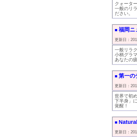
クォータ
一般のリ
ださい。
福岡ニ
■
更新日：2018/1
一般リラ
小柄グラ
あなたの
第一の
■
更新日：2018/0
世界で初
下半身」
覚醒！
Natura
■
更新日：2018/0