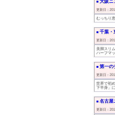
大阪ニュ
■
更新日：2019/0
むっちり恵
千葉・
■
更新日：2018/1
美脚スリ
ハーフマ
第一の
■
更新日：2018/1
世界で初
下半身」
名古屋ニ
■
更新日：2018/1