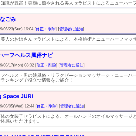
テ知識が豊富！笑顔に癒やされる美人セラピストによるニューハー
 なごみ
6/23(Sun) 16:04 [
修正・削除
] [
管理者に通知
]
ー美人のお姉さんセラピストによる、本格施術とニューハーフマッ
ハーフヘルス風俗ナビ
6/17(Mon) 08:02 [
修正・削除
] [
管理者に通知
]
ーフヘルス・男の娘風俗・リラクゼ―ションマッサージ・ニューハ
やランキングで役立つ情報をご紹介！
g Space JURI
6/05(Wed) 12:44 [
修正・削除
] [
管理者に通知
]
恵体の女装子セラピストによる、オールハンドのオイルマッサージ
ご体感いただけます。