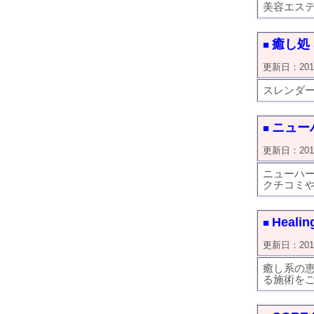
美容エス
癒し処
■
更新日：2019/0
スレンダ
ニュー
■
更新日：2019/0
ニューハ
クチコミ
Healin
■
更新日：2019/0
癒し系の
る施術を