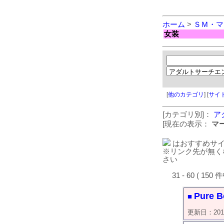
ホーム
>
ＳＭ・マ
女装
[
他のカテゴリ
] [
サイ
[カテゴリ別]：
ア
[現在の表示：
マ
はおすすめサ
※リンク先が無く
さい
31 - 60 ( 150 
Pure 
■
更新日：2019/0