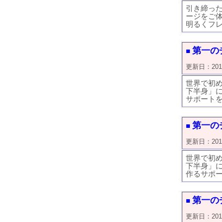
引き締っ
ージをご
明るくフ
第一の
■
更新日：2018/0
世界で初
下半身」
サポート
第一の
■
更新日：2018/0
世界で初
下半身」
作るサポ
第一の
■
更新日：2018/0