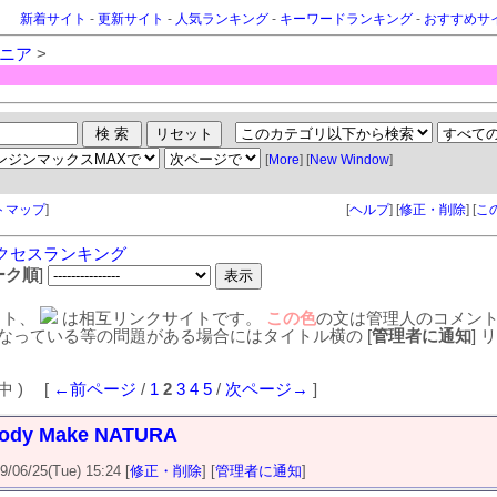
新着サイト
-
更新サイト
-
人気ランキング
-
キーワードランキング
-
おすすめサ
ニア
>
[
More
] [
New Window
]
トマップ
]
[
ヘルプ
] [
修正・削除
] [
こ
クセスランキング
ーク順
]
イト、
は相互リンクサイトです。
この色
の文は管理人のコメン
なっている等の問題がある場合にはタイトル横の [
管理者に通知
]
件中 ) [
←前ページ
/
1
2
3
4
5
/
次ページ→
]
Body Make NATURA
6/25(Tue) 15:24 [
修正・削除
] [
管理者に通知
]