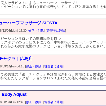
ー美人セラピストによるニューハーフマッサージ！
ラクゼーションでは味わう事の出来ないドキドキ感と濃密な癒しを
ューハーフマッサージ SIESTA
2/03(Mon) 15:30 [
修正・削除
] [
管理者に通知
]
クゼーションサロンでの勤務経験を持つ
マラスボディのセラピストによる、本格施術とニューハーフマッサ
疲れを芯から癒す究極のリラクゼーション体験をお楽しみください
チャクラ｜広島店
9/14(Fri) 04:15 [
修正・削除
] [
管理者に通知
]
めての男性の「第一チャクラ」を活性化させる、男性による男性の
に特化したリラクゼーションサロン！あなたの雄の本能を当店自慢
l Body Adjust
8/31(Fri) 12:40 [
修正・削除
] [
管理者に通知
]