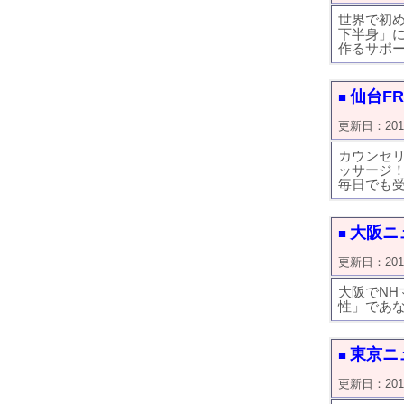
世界で初
下半身」
作るサポ
仙台FR
■
更新日：2018/0
カウンセ
ッサージ
毎日でも
大阪ニュ
■
更新日：2018/0
大阪でN
性」であ
東京ニ
■
更新日：2018/0