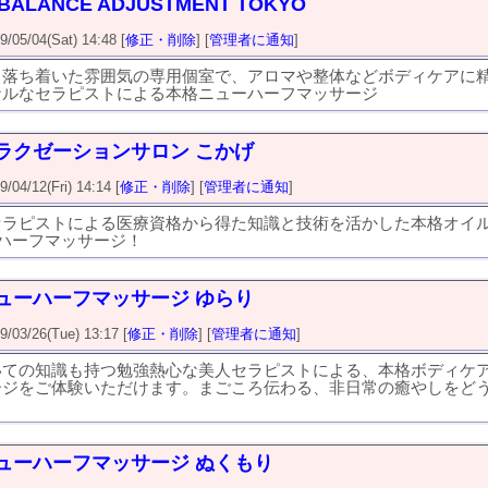
BALANCE ADJUSTMENT TOKYO
5/04(Sat) 14:48 [
修正・削除
] [
管理者に通知
]
る落ち着いた雰囲気の専用個室で、アロマや整体などボディケアに
ナルなセラピストによる本格ニューハーフマッサージ
ラクゼーションサロン こかげ
4/12(Fri) 14:14 [
修正・削除
] [
管理者に通知
]
セラピストによる医療資格から得た知識と技術を活かした本格オイ
ハーフマッサージ！
ューハーフマッサージ ゆらり
3/26(Tue) 13:17 [
修正・削除
] [
管理者に通知
]
いての知識も持つ勉強熱心な美人セラピストによる、本格ボディケア
ージをご体験いただけます。まごころ伝わる、非日常の癒やしをど
ューハーフマッサージ ぬくもり