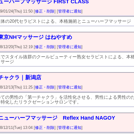
ーハーフマッサージ FIRST CLASS
1/24(Thu) 11:50 [
修正・削除
] [
管理者に通知
]
体の20代セラピストによる、本格施術とニューハーフマッサージ
東京NHマッサージ はねやすめ
2/20(Thu) 12:19 [
修正・削除
] [
管理者に通知
]
ムでスタイル抜群のクールビューティー熟女セラピストによる、本
ッサージ
チャクラ｜新潟店
2/13(Thu) 11:25 [
修正・削除
] [
管理者に通知
]
めての男性の「第一チャクラ」を活性化させる、男性による男性の
に特化したリラクゼーションサロンです。
ューハーフマッサージ Reflex Hand NAGOY
2/11(Tue) 13:04 [
修正・削除
] [
管理者に通知
]