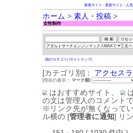
新着サイト
-
更新サイト
-
人気
ホーム
>
素人・投稿
>
女性制作
[
他のカテゴリ
] [
サイトマップ
]
[カテゴリ別]：
アクセスラ
[現在の表示：
マーク順
]
はおすすめサイト、
の文は管理人のコメント
※リンク先が無くなって
ル横の [
管理者に通知
] 
151 - 180 ( 1030 件中 )