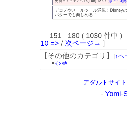
更新日：2010/02/16(Tue) 18:07 [
修正・削除
デコメやメールツール満載！Disney
バターでも楽しめる！
151 - 180 ( 1030 件中 )
10
=>
/
次ページ→
]
【その他のカテゴリ】
[
↑ペ
■
その他
アダルトサイト
-
Yomi-S